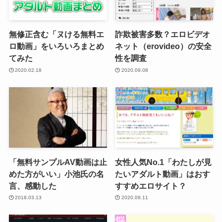
無修正含む「ヌける無料エ
詐欺被害多数？エロビデオ
ロ動画」をいろいろまとめ
ネット（erovideo）の安全
てみた
性を調査
2020.02.18
2020.09.08
「無料サンプルAV動画は止
女性人気No.1「わたしが見
めた方がいい」小池氏の名
たいアダルト動画」はおす
言、感動した
すすめエロサイト？
2018.03.13
2020.09.11