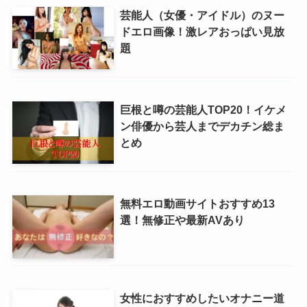
芸能人（女優・アイドル）のヌー
ドエロ画像！激レアおっぱい見放
題
巨根と噂の芸能人TOP20！イケメ
ン俳優から芸人までデカチン総ま
とめ
無料エロ動画サイトおすすめ13
選！無修正や最新AVあり
女性におすすめしたいオナニー道