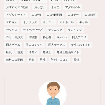
おすすめエロ動画
おっぱい
まんこ
アダルトVR
アダルトサイト
エロVR
エロVR動画
エロゲー
エロ動画
エロ同人
オナグッズ
オナニー
オナホール
ギャル
セックス
ティーパワーズ
テクニック
ランキング
ロリ・美少女
体験談
初心者
同人CG
同人アニメ
同人ゲーム
同人コミック
同人サークル
女性におすすめ
巨乳
感度
洋モノ
無修正
無修正動画サイト
無料エロ動画
熟女
男性
評判・口コミ
風俗