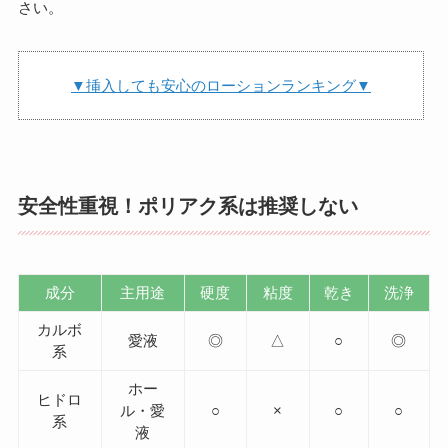
さい。
▼挿入しても安心のローションランキング▼
安全性重視！ポリアク系は推奨しない
成分
主用途
硬度
粘度
乾き
洗浄
カルボ
愛液
◎
△
○
◎
系
ホー
ヒドロ
ル・愛
○
×
○
○
系
液