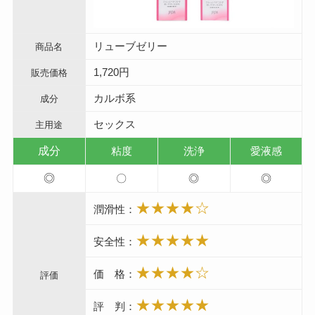
リューブゼリー
商品名
1,720円
販売価格
カルボ系
成分
セックス
主用途
成分
粘度
洗浄
愛液感
◎
〇
◎
◎
★★★★☆
潤滑性：
★★★★★
安全性：
★★★★☆
価 格：
評価
★★★★★
評 判：