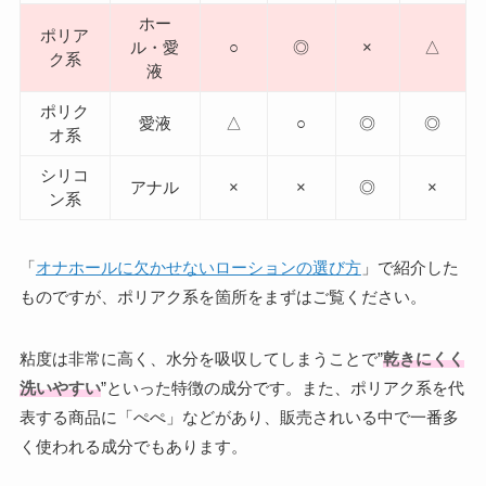
ホー
ポリア
ル・愛
○
◎
×
△
ク系
液
ポリク
愛液
△
○
◎
◎
オ系
シリコ
アナル
×
×
◎
×
ン系
「
オナホールに欠かせないローションの選び方
」で紹介した
ものですが、ポリアク系を箇所をまずはご覧ください。
粘度は非常に高く、水分を吸収してしまうことで”
乾きにくく
洗いやすい
”といった特徴の成分です。また、ポリアク系を代
表する商品に「ぺぺ」などがあり、販売されいる中で一番多
く使われる成分でもあります。