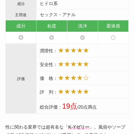
ヒドロ系
成分
セックス・アナル
主用途
成分
粘度
洗浄
愛液感
◎
◎
◎
〇
★★★★★
潤滑性：
★★★★★
安全性：
★★★★☆
価 格：
評価
★★★★★
評 判：
19点
総合評価：
/20点満点
性に関わる業界では超有名な「
K-Yゼリー
」。風俗やソープ